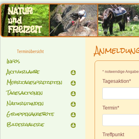
NATUR
und
FREIZEIT
Anmeldung
Terminübersicht
Infos
Aktivurlaube
* notwendige Angab
Mehrtagesfreizeiten
Tagesaktion*
Tagesaktionen
Naturstunden
Termin*
Gruppenangebote
Bildergalerie
Treffpunkt