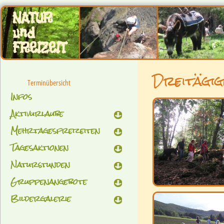
NATUR
und
FREIZEIT
Dreitägig
Terminübersicht
Infos
Aktivurlaube
Mehrtagesfreizeiten
Tagesaktionen
Naturstunden
Gruppenangebote
Bildergalerie