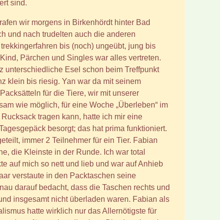
rt sind.
rafen wir morgens in Birkenhördt hinter Bad
h und nach trudelten auch die anderen
trekkingerfahren bis (noch) ungeübt, jung bis
t Kind, Pärchen und Singles war alles vertreten.
 unterschiedliche Esel schon beim Treffpunkt
z klein bis riesig. Yan war da mit seinem
cksätteln für die Tiere, wir mit unserer
sam wie möglich, für eine Woche „Überleben“ im
 Rucksack tragen kann, hatte ich mir eine
Tagesgepäck besorgt; das hat prima funktioniert.
eteilt, immer 2 Teilnehmer für ein Tier. Fabian
, die Kleinste in der Runde. Ich war total
te auf mich so nett und lieb und war auf Anhieb
aar verstaute in den Packtaschen seine
nau darauf bedacht, dass die Taschen rechts und
 und insgesamt nicht überladen waren. Fabian als
alismus hatte wirklich nur das Allernötigste für