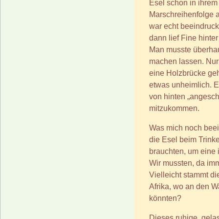
Esel schon in ihre
Marschreihenfolge a
war echt beeindruck
dann lief Fine hinte
Man musste überhaup
machen lassen. Nur 
eine Holzbrücke geh
etwas unheimlich. E
von hinten „angesch
mitzukommen.
Was mich noch beein
die Esel beim Trink
brauchten, um eine
Wir mussten, da imm
Vielleicht stammt 
Afrika, wo an den W
könnten?
Dieses ruhige, gel