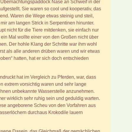
m Übernachtungspaddock Nase an Schweif in der
ufgestellt. Sie waren so cool und kooperativ, das
end. Waren die Wege etwas steinig und steil,
r mir am langen Strick in Serpentinen hinunter.
t nicht für die Tiere mitdenken, sie einfach nur
ein Mal wollte einer von den Großen nicht über
en. Der hohle Klang der Schritte war ihm wohl
rst als alle anderen drüben waren und wir etwas
oben“ hatten, hat er sich doch entschieden
druckt hat im Vergleich zu Pferden, war, dass
en extrem vorsichtig waren und sehr lange
 ihnen unbekannte Wasserstelle anzunehmen.
er wirklich sehr ruhig sein und geduldig warten.
diese angeborene Scheu von den Vorfahren aus
asserlöchern durchaus Krokodile lauern
assene Dasein, das Gleichmaß der gemächlichen