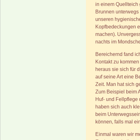
in einem Quellteich
Brunnen unterwegs g
unseren hygienisc
Kopfbedeckungen ein
machen). Unvergesse
nachts im Mondsch
Bereichernd fand ic
Kontakt zu kommen 
heraus sie sich für
auf seine Art eine 
Zeit. Man hat sich g
Zum Beispiel beim A
Huf- und Fellpflege 
haben sich auch kl
beim Unterwegssein 
können, falls mal ei
Einmal waren wir mo