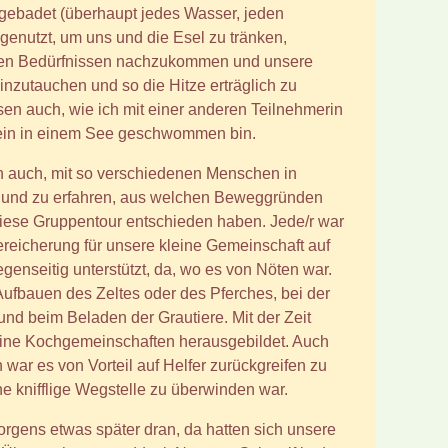
 gebadet (überhaupt jedes Wasser, jeden
enutzt, um uns und die Esel zu tränken,
hen Bedürfnissen nachzukommen und unsere
zutauchen und so die Hitze erträglich zu
n auch, wie ich mit einer anderen Teilnehmerin
ein in einem See geschwommen bin.
h auch, mit so verschiedenen Menschen in
und zu erfahren, aus welchen Beweggründen
 diese Gruppentour entschieden haben. Jede/r war
Bereicherung für unsere kleine Gemeinschaft auf
egenseitig unterstützt, da, wo es von Nöten war.
ufbauen des Zeltes oder des Pferches, bei der
und beim Beladen der Grautiere. Mit der Zeit
eine Kochgemeinschaften herausgebildet. Auch
war es von Vorteil auf Helfer zurückgreifen zu
ne knifflige Wegstelle zu überwinden war.
rgens etwas später dran, da hatten sich unsere