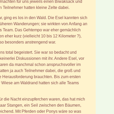
rnachten für uns jeweils einen Biwaksack und
n Teilnehmer hatten kleine Zelte dabei.
ar, ging es los in den Wald. Die Esel kannten sich
rüheren Wanderungen; sie wirkten von Anfang an
tes Team. Das Gehtempo war eher gemächlich
 eher kurz (vielleicht 10 bis 12 Kilometer ?),
 so besonders anstrengend war.
ns total begeistert. Sie war so bedacht und
keinerlei Diskussionen mit ihr. Andere Esel, vor
waren da manchmal schon anspruchsvoller im
hatten ja auch Teilnehmer dabei, die groß und
e Herausforderung brauchten. Bis zum ersten
r Wiese am Waldrand hatten sich alle Teams
für die Nacht einzupferchen waren, das hat mich
n paar Stangen, ein Seil zwischen den Bäumen,
eichend. Mit Pferden oder Ponys wäre so was