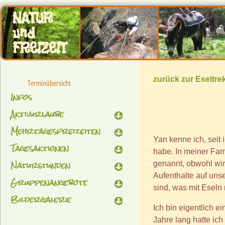
NATUR
und
FREIZEIT
zurück zur Eseltre
Terminübersicht
Infos
Aktivurlaube
Mehrtagesfreizeiten
Yan kenne ich, seit
Tagesaktionen
habe. In meiner Fam
Naturstunden
genannt, obwohl wir
Aufenthalte auf uns
Gruppenangebote
sind, was mit Eseln 
Bildergalerie
Ich bin eigentlich 
Jahre lang hatte ic