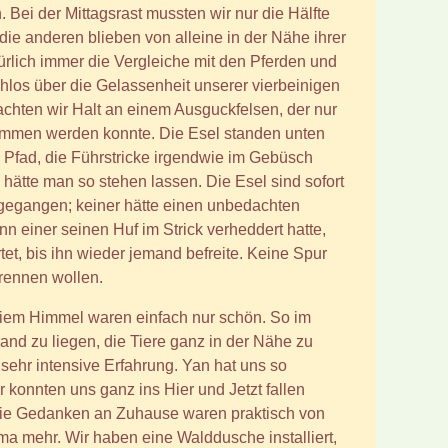
Bei der Mittagsrast mussten wir nur die Hälfte
die anderen blieben von alleine in der Nähe ihrer
ürlich immer die Vergleiche mit den Pferden und
los über die Gelassenheit unserer vierbeinigen
achten wir Halt an einem Ausguckfelsen, der nur
lommen werden konnte. Die Esel standen unten
Pfad, die Führstricke irgendwie im Gebüsch
d hätte man so stehen lassen. Die Esel sind sofort
egangen; keiner hätte einen unbedachten
n einer seinen Huf im Strick verheddert hatte,
tet, bis ihn wieder jemand befreite. Keine Spur
rennen wollen.
eiem Himmel waren einfach nur schön. So im
nd zu liegen, die Tiere ganz in der Nähe zu
 sehr intensive Erfahrung. Yan hat uns so
r konnten uns ganz ins Hier und Jetzt fallen
 die Gedanken an Zuhause waren praktisch von
a mehr. Wir haben eine Walddusche installiert,