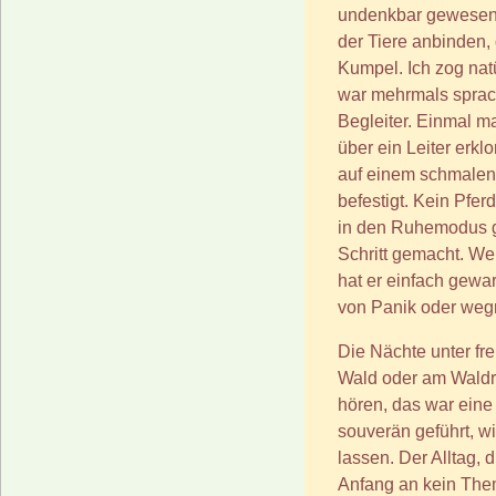
undenkbar gewesen. 
der Tiere anbinden, 
Kumpel. Ich zog nat
war mehrmals sprach
Begleiter. Einmal m
über ein Leiter erk
auf einem schmalen 
befestigt. Kein Pfer
in den Ruhemodus g
Schritt gemacht. Wen
hat er einfach gewar
von Panik oder weg
Die Nächte unter fr
Wald oder am Waldra
hören, das war eine
souverän geführt, wi
lassen. Der Alltag,
Anfang an kein Them