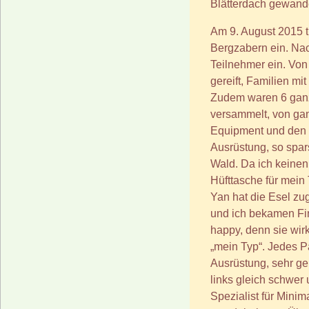
Blätterdach gewande
Am 9. August 2015 t
Bergzabern ein. Nac
Teilnehmer ein. Von 
gereift, Familien mi
Zudem waren 6 ganz
versammelt, von gan
Equipment und den Pa
Ausrüstung, so spar
Wald. Da ich keinen
Hüfttasche für mein 
Yan hat die Esel zug
und ich bekamen Fine
happy, denn sie wirk
„mein Typ“. Jedes P
Ausrüstung, sehr ge
links gleich schwer
Spezialist für Minim